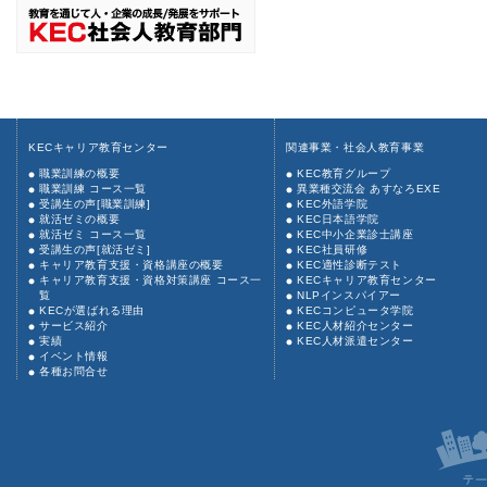
KECキャリア教育センター
関連事業・社会人教育事業
職業訓練の概要
KEC教育グループ
職業訓練 コース一覧
異業種交流会 あすなろEXE
受講生の声[職業訓練]
KEC外語学院
就活ゼミの概要
KEC日本語学院
就活ゼミ コース一覧
KEC中小企業診士講座
受講生の声[就活ゼミ]
KEC社員研修
キャリア教育支援・資格講座の概要
KEC適性診断テスト
キャリア教育支援・資格対策講座 コース一
KECキャリア教育センター
覧
NLPインスパイアー
KECが選ばれる理由
KECコンピュータ学院
サービス紹介
KEC人材紹介センター
実績
KEC人材派遣センター
イベント情報
各種お問合せ