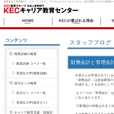
財務会計と管理会計｜ スタッフブログ｜ ITスキルからビジネススキル、会計(簿記)スキルの指導
HOME
KECが選ばれる理由
home
reason
コンテンツ
スタッフブログ
職業訓練の概要
財務会計と管理会
職業訓練 コース一覧
受講生の声[職業訓練]
今皆さんが学習されている
「財務会計」は資金調達の
就活ゼミの概要
作成することを目的として
就活ゼミ コース一覧
もう一つの「管理会計」は
これにあたります。
受講生の声[就活ゼミ]
工業簿記の特徴は大きく
キャリア教育支援・資格対