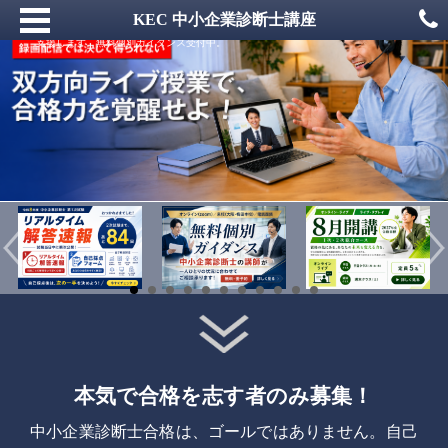
中小企業診断士の1次・2次試験対策ならKECビジネススクール。録画講座ではな
KEC 中小企業診断士講座
く、質問できる双方向オンライン・ライブ授業で、独学に不安を感じる方の合格を
支援します。無料個別ガイダンス受付中。
本気で合格を志す者のみ募集！
中小企業診断士合格は、ゴールではありません。自己