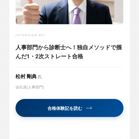
INTERVIEW #01
人事部門から診断士へ！独自メソッドで掴
んだ1・2次ストレート合格
松村 剛典
氏
会社員(人事部門)
合格体験記を読む