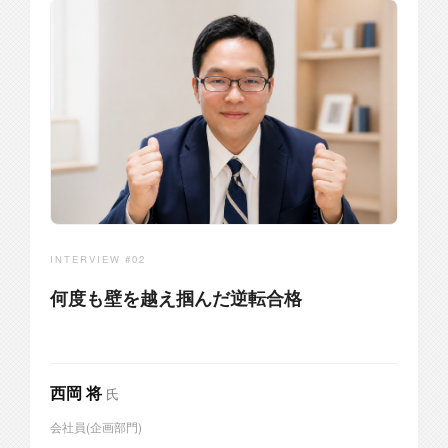
INTERVIEW #02
何度も壁を越え掴んだ逆転合格
西岡 将
氏
会社員(企画部門)