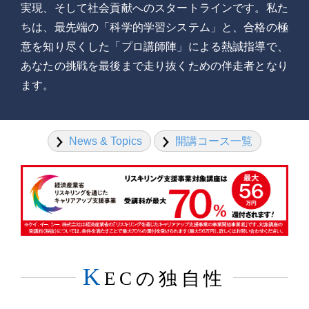
実現、そして社会貢献へのスタートラインです。
私た
ちは、最先端の「科学的学習システム」と、合格の極
意を知り尽くした「プロ講師陣」による熱誠指導で、
あなたの挑戦を最後まで走り抜くための伴走者となり
ます。
News & Topics
開講コース一覧
K
ECの独自性