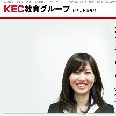
各種資格・ビジネス講座、社員研修、コンサルティング、就職支援ならKEC社会人教育部門[大阪/梅