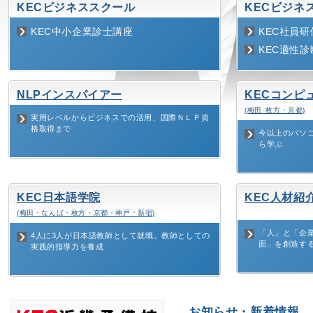
KECビジネススクール
KECビジネ
KEC中小企業診士講座
KEC社員研
KEC適性
NLPインスパイアー
KECコンピ
(梅田･枚方・京都)
実用レベルからビジネスでの活用、国際ＮＬＰ資
格取得まで
今以上のパソ
ら学ぶ
KEC日本語学院
KEC人材紹
(梅田・なんば・枚方・京都・神戸・新宿)
「人」と「企
4人に3人が日本語教師として就職。教師としての
面」を創造す
実践的指導力を養成
お知らせ・新着情報