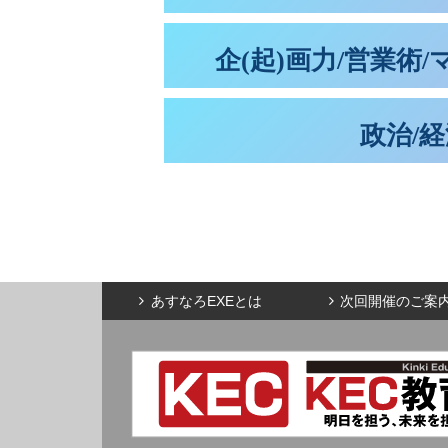
企(起)画力/営業術
政治/
あすなろEXEとは
次回開催のご案