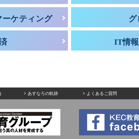
/マーケティング
グ
経済
IT情報
内
あすなろの軌跡
よくあるご質問