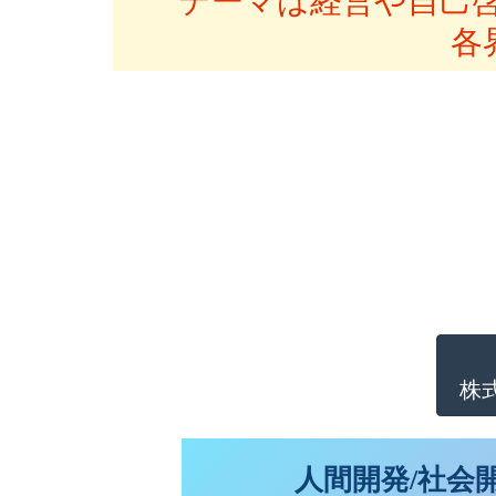
テーマは経営や自己
各
株
人間開発/社会