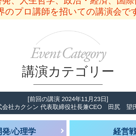
啓発、人生哲学、政治・経済、
国際
界のプロ講師を招いての講演会で
講演カテゴリー
[前回の講演 2024年11月23日]
式会社カクシン 代表取締役社長兼CEO
田尻 望
開発/心理学
経営戦