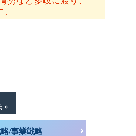
情勢など多岐に渡り、
す。
氏
略/事業戦略