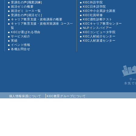
受講生の声[職業訓練]
KEC外語学院
就活ゼミの概要
KEC日本語学院
就活ゼミ コース一覧
KEC中小企業診士講座
受講生の声[就活ゼミ]
KEC社員研修
キャリア教育支援・資格講座の概要
KEC適性診断テスト
キャリア教育支援・資格対策講座 コース一
KECキャリア教育センター
覧
NLPインスパイアー
KECが選ばれる理由
KECコンピュータ学院
サービス紹介
KEC人材紹介センター
実績
KEC人材派遣センター
イベント情報
各種お問合せ
個人情報保護について
KEC教育グループについて