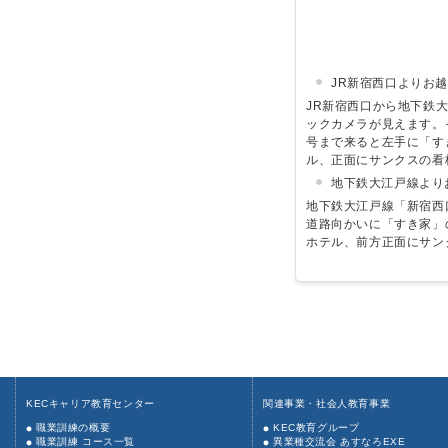
JR新宿西口よりお
JR新宿西口から地下鉄
ックカメラが見えます。
号まで来ると左手に「す
ル、正面にサンクスの看
地下鉄大江戸線より
地下鉄大江戸線「新宿西
道路向かいに「すき家」
ホテル、前方正面にサン
KECキャリア教育センター
関連事業・社会人教育事業
職業訓練の概要
KEC教育グループ
職業訓練 コース一覧
異業種交流会 あすなろEXE