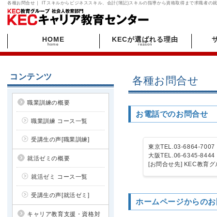
各種お問合せ｜ ITスキルからビジネススキル、会計(簿記)スキルの指導から資格取得まで求職者の
HOME
KECが選ばれる理由
home
reason
コンテンツ
各種お問合せ
職業訓練の概要
お電話でのお問合せ
職業訓練 コース一覧
受講生の声[職業訓練]
東京TEL.03-6864-7
大阪TEL.06-6345-8
就活ゼミの概要
[お問合せ先] KEC教
就活ゼミ コース一覧
受講生の声[就活ゼミ]
ホームページからのお
キャリア教育支援・資格対