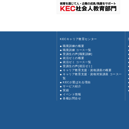
KECキャリア教育センター
職業訓練の概要
職業訓練 コース一覧
受講生の声[職業訓練]
就活ゼミの概要
就活ゼミ コース一覧
受講生の声[就活ゼミ]
キャリア教育支援・資格講座の概要
キャリア教育支援・資格対策講座 コース一
覧
KECが選ばれる理由
サービス紹介
実績
イベント情報
各種お問合せ