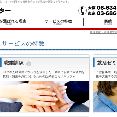
簿記)スキルの指導から資格取得まで求職者の就職力を高めます。
Cが選ばれる理由
サービスの特徴
実績
reason
Feature
results
就活支援・求職者支援
サービスの特徴
職業訓練
就活ゼミ
KECの人材育成ノウハウを活用した、就職に役立つ実践的な
「教育事業一
技能・知識を身につけるための効果的なカリキュラム
職を支援する