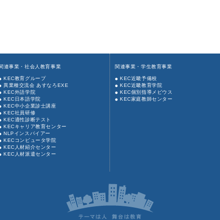
関連事業・社会人教育事業
関連事業・学生教育事業
KEC教育グループ
KEC近畿予備校
異業種交流会 あすなろEXE
KEC近畿教育学院
KEC外語学院
KEC個別指導メビウス
KEC日本語学院
KEC家庭教師センター
KEC中小企業診士講座
KEC社員研修
KEC適性診断テスト
KECキャリア教育センター
NLPインスパイアー
KECコンピュータ学院
KEC人材紹介センター
KEC人材派遣センター