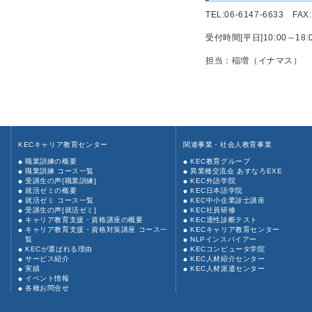
TEL:06-6147-6633 FAX:
受付時間[平日]10:00～18:
担当：稲増（イナマス）
KECキャリア教育センター
関連事業・社会人教育事業
職業訓練の概要
KEC教育グループ
職業訓練 コース一覧
異業種交流会 あすなろEXE
受講生の声[職業訓練]
KEC外語学院
就活ゼミの概要
KEC日本語学院
就活ゼミ コース一覧
KEC中小企業診士講座
受講生の声[就活ゼミ]
KEC社員研修
キャリア教育支援・資格講座の概要
KEC適性診断テスト
キャリア教育支援・資格対策講座 コース一
KECキャリア教育センター
覧
NLPインスパイアー
KECが選ばれる理由
KECコンピュータ学院
サービス紹介
KEC人材紹介センター
実績
KEC人材派遣センター
イベント情報
各種お問合せ