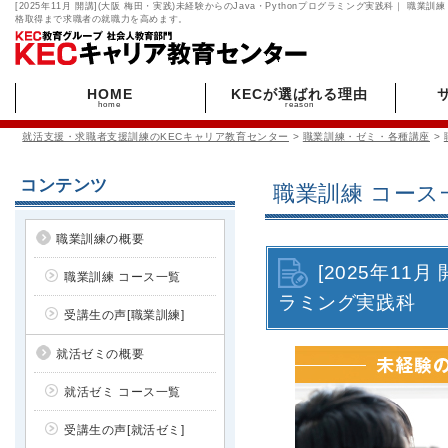
[2025年11月 開講](大阪 梅田・実践)未経験からのJava・Pythonプログラミング実践科｜ 職
格取得まで求職者の就職力を高めます。
HOME
KECが選ばれる理由
home
reason
就活支援・求職者支援訓練のKECキャリア教育センター
>
職業訓練・ゼミ・各種講座
>
コンテンツ
職業訓練 コース
職業訓練の概要
[2025年11
職業訓練 コース一覧
ラミング実践科
受講生の声[職業訓練]
就活ゼミの概要
就活ゼミ コース一覧
受講生の声[就活ゼミ]