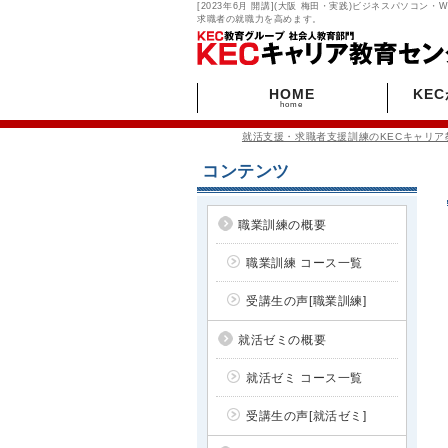
[2023年6月 開講](大阪 梅田・実践)ビジネスパソコン
求職者の就職力を高めます。
HOME
KE
home
就活支援・求職者支援訓練のKECキャリア
コンテンツ
職業訓練の概要
職業訓練 コース一覧
受講生の声[職業訓練]
就活ゼミの概要
就活ゼミ コース一覧
受講生の声[就活ゼミ]