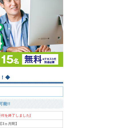
ト！◆
能!!
受付を終了しました]
)【3ヵ月間】