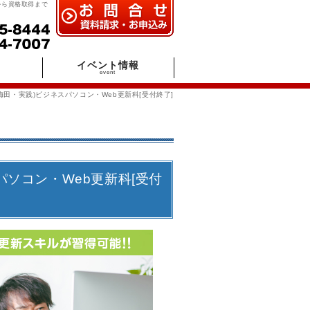
導から資格取得まで
イベント情報
event
大阪 梅田・実践)ビジネスパソコン・Web更新科[受付終了]
スパソコン・Web更新科[受付