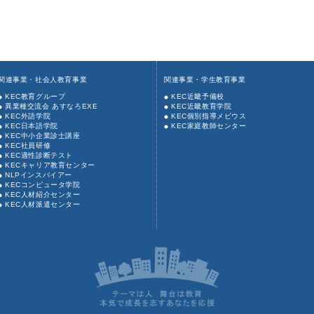
関連事業・社会人教育事業
関連事業・学生教育事業
KEC教育グループ
KEC近畿予備校
異業種交流会 あすなろEXE
KEC近畿教育学院
KEC外語学院
KEC個別指導メビウス
KEC日本語学院
KEC家庭教師センター
KEC中小企業診士講座
KEC社員研修
KEC適性診断テスト
KECキャリア教育センター
NLPインスパイアー
KECコンピュータ学院
KEC人材紹介センター
KEC人材派遣センター