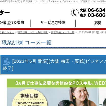
・Web更新科[受付終了]｜ 職業訓練 コース一覧｜ ITスキルからビジネススキル、会計(簿記)スキルの指
Cが選ばれる理由
サービスの特徴
実績
reason
Feature
results
教育センター
>
職業訓練・ゼミ・各種講座
>
職業訓練 コース一覧
> [2023年6月 開講](
職業訓練 コース一覧
[2023年6月 開講](大阪 梅田・実践)ビジネ
終了]