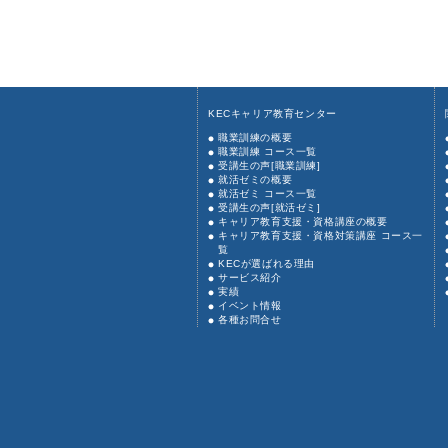
KECキャリア教育センター
職業訓練の概要
職業訓練 コース一覧
受講生の声[職業訓練]
就活ゼミの概要
就活ゼミ コース一覧
受講生の声[就活ゼミ]
キャリア教育支援・資格講座の概要
キャリア教育支援・資格対策講座 コース一
覧
KECが選ばれる理由
サービス紹介
実績
イベント情報
各種お問合せ