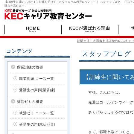
【訓練生に聞いてみた！】訓練を受けて～カリキュラム内容について～｜ スタッフブログ｜ ITスキ
職力を高めます。
HOME
KECが選ばれる理由
home
reason
就活支援・求職者支援訓練のKECキャ
コンテンツ
スタッフブログ
職業訓練の概要
【訓練生に聞いて
職業訓練 コース一覧
受講生の声[職業訓練]
皆様、こんにちは。
就活ゼミの概要
先週はゴールデンウィーク
多くいらっしゃるのではな
就活ゼミ コース一覧
受講生の声[就活ゼミ]
さて、転職市場でいくと、