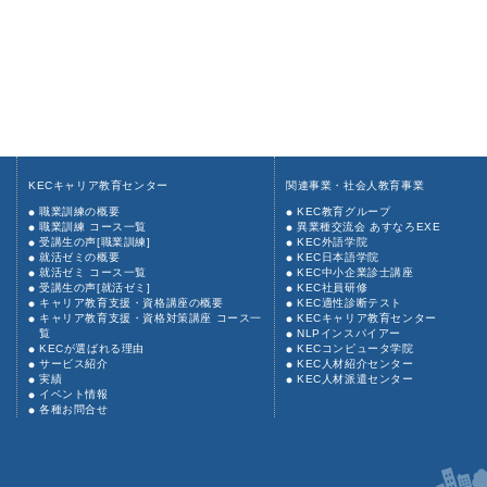
KECキャリア教育センター
関連事業・社会人教育事業
職業訓練の概要
KEC教育グループ
職業訓練 コース一覧
異業種交流会 あすなろEXE
受講生の声[職業訓練]
KEC外語学院
就活ゼミの概要
KEC日本語学院
就活ゼミ コース一覧
KEC中小企業診士講座
受講生の声[就活ゼミ]
KEC社員研修
キャリア教育支援・資格講座の概要
KEC適性診断テスト
キャリア教育支援・資格対策講座 コース一
KECキャリア教育センター
覧
NLPインスパイアー
KECが選ばれる理由
KECコンピュータ学院
サービス紹介
KEC人材紹介センター
実績
KEC人材派遣センター
イベント情報
各種お問合せ