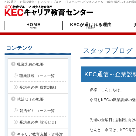
KEC通信～企業説明会～｜ スタッフブログ｜ ITスキルからビジネススキル、会計(簿記)スキル
HOME
KECが選ばれる理由
home
reason
コンテンツ
スタッフブログ
職業訓練の概要
KEC通信～企業説
職業訓練 コース一覧
受講生の声[職業訓練]
皆様、こんにちは。
就活ゼミの概要
今回もKECの職業訓練の
就活ゼミ コース一覧
先週の金曜日に訓練生向け
受講生の声[就活ゼミ]
なんと、今回は、KEC修
キャリア教育支援・資格対