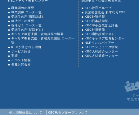
KECキャリア教育センター
関連事業・社会人教育事業
職業訓練の概要
KEC教育グループ
職業訓練 コース一覧
異業種交流会 あすなろEXE
受講生の声[職業訓練]
KEC外語学院
就活ゼミの概要
KEC日本語学院
就活ゼミ コース一覧
KEC中小企業診士講座
受講生の声[就活ゼミ]
KEC社員研修
キャリア教育支援・資格講座の概要
KEC適性診断テスト
キャリア教育支援・資格対策講座 コース一
KECキャリア教育センター
覧
NLPインスパイアー
KECが選ばれる理由
KECコンピュータ学院
サービス紹介
KEC人材紹介センター
実績
KEC人材派遣センター
イベント情報
各種お問合せ
個人情報保護について
KEC教育グループについて