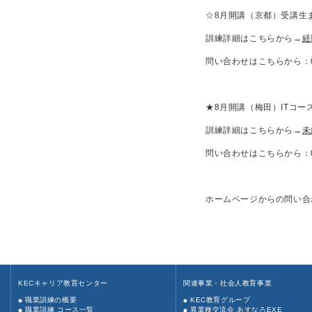
☆8月開講（京都）受講生
訓練詳細はこちらから→
経
問い合わせはこちらから：
★8月開講（梅田）ITコ
訓練詳細はこちらから→
未
問い合わせはこちらから：06
ホームページからの問い合
KECキャリア教育センター
関連事業・社会人教育事業
職業訓練の概要
KEC教育グループ
職業訓練 コース一覧
異業種交流会 あすなろEXE