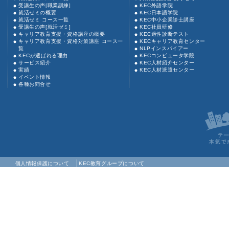
受講生の声[職業訓練]
KEC外語学院
就活ゼミの概要
KEC日本語学院
就活ゼミ コース一覧
KEC中小企業診士講座
受講生の声[就活ゼミ]
KEC社員研修
キャリア教育支援・資格講座の概要
KEC適性診断テスト
キャリア教育支援・資格対策講座 コース一
KECキャリア教育センター
覧
NLPインスパイアー
KECが選ばれる理由
KECコンピュータ学院
サービス紹介
KEC人材紹介センター
実績
KEC人材派遣センター
イベント情報
各種お問合せ
個人情報保護について
KEC教育グループについて