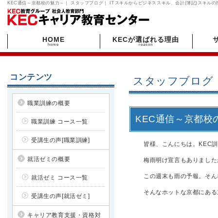
KEC通信～京都校の魅力～｜ スタッフブログ｜ ITスキルからビジネススキル、会計(簿記)スキ
HOME
KECが選ばれる理由
home
reason
コンテンツ
スタッフブログ
職業訓練の概要
KEC通信～京都校
職業訓練 コース一覧
受講生の声[職業訓練]
皆様、こんにちは。KEC
就活ゼミの概要
梅雨明け宣言もありました
この週末も雨の予報。そん
就活ゼミ コース一覧
そんなホットな京都にある
受講生の声[就活ゼミ]
キャリア教育支援・資格対