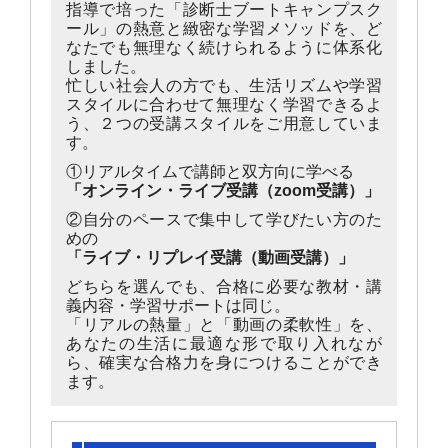
指導で培った「診断士ブートキャンプスク
ール」の熱意と緻密な学習メソッドを、ど
なたでも無理なく続けられるように体系化
しました。
忙しい社会人の方でも、生活リズムや学習
スタイルに合わせて無理なく学習できるよ
う、２つの受講スタイルをご用意していま
す。
①リアルタイムで講師と双方向に学べる
「オンライン・ライブ受講（zoom受講）」
②自分のペースで集中して学びたい方のた
めの
「ライブ・リプレイ受講（動画受講）」
どちらを選んでも、合格に必要な教材・講
義内容・学習サポートは同じ。
「リアルの熱量」と「動画の柔軟性」を、
あなたの生活に最適な形で取り入れなが
ら、確実な合格力を身につけることができ
ます。