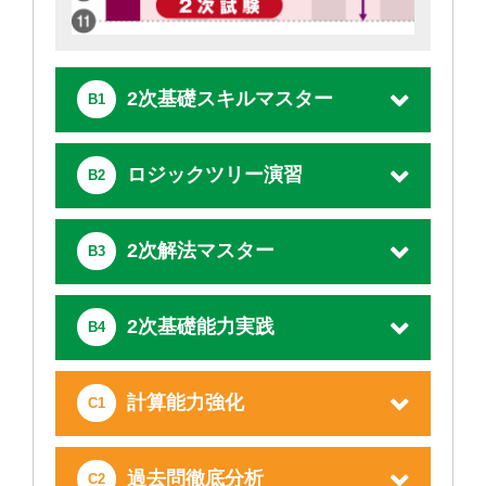
2次基礎スキルマスター
B1
ロジックツリー演習
B2
2次解法マスター
B3
2次基礎能力実践
B4
計算能力強化
C1
過去問徹底分析
C2