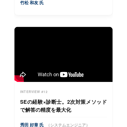
竹松 和友 氏
INTERVIEW #12
SEの経験×診断士。2次対策メソッド
で解答の精度を最大化
秀田 好章 氏
（システムエンジニア）