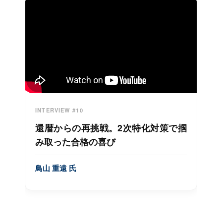
INTERVIEW #10
還暦からの再挑戦。2次特化対策で掴
み取った合格の喜び
鳥山 重遠 氏