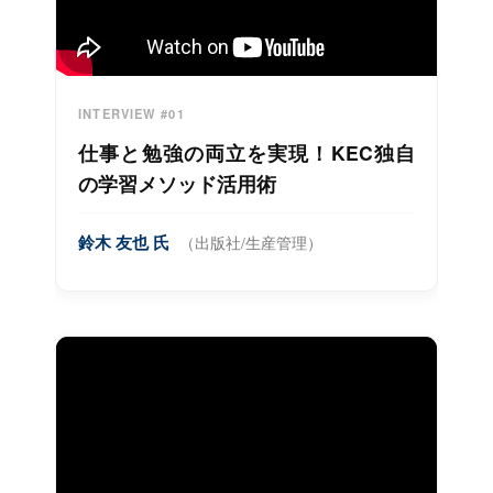
INTERVIEW #01
仕事と勉強の両立を実現！KEC独自
の学習メソッド活用術
鈴木 友也 氏
（出版社/生産管理）