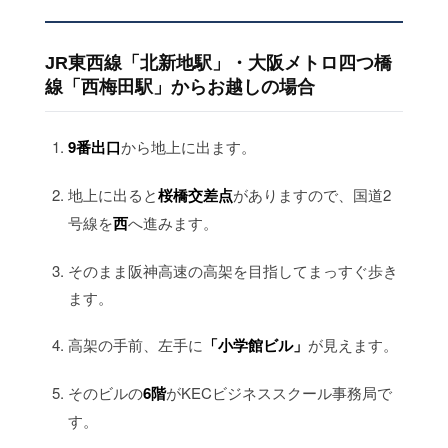
JR東西線「北新地駅」・大阪メトロ四つ橋
線「西梅田駅」からお越しの場合
9番出口
から地上に出ます。
地上に出ると
桜橋交差点
がありますので、国道2
号線を
西
へ進みます。
そのまま阪神高速の高架を目指してまっすぐ歩き
ます。
高架の手前、左手に
「小学館ビル」
が見えます。
そのビルの
6階
がKECビジネススクール事務局で
す。