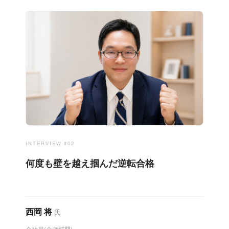
INTERVIEW #02
何度も壁を越え掴んだ逆転合格
西岡 将
氏
会社員(企画部門)