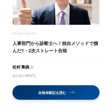
INTERVIEW #01
人事部門から診断士へ！独自メソッドで掴
んだ1・2次ストレート合格
松村 剛典
氏
会社員(人事部門)
合格体験記を読む