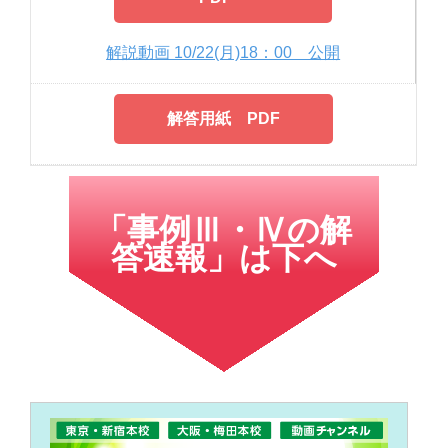
解説動画 10/22(月)18：00 公開
解答用紙 PDF
「事例Ⅲ・Ⅳの解
答速報」は下へ