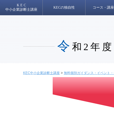
K E C
KECの独自性
コース・講座
中小企業診断士講座
令
和2年度
KEC中小企業診断士講座
>
無料個別ガイダンス・イベント・