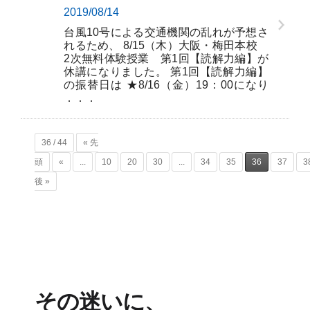
2019/08/14
台風10号による交通機関の乱れが予想さ
れるため、 8/15（木）大阪・梅田本校
2次無料体験授業 第1回【読解力編】が
休講になりました。 第1回【読解力編】
の振替日は ★8/16（金）19：00になり
．．．
36 / 44
« 先
頭
«
...
10
20
30
...
34
35
36
37
3
後 »
その迷いに、