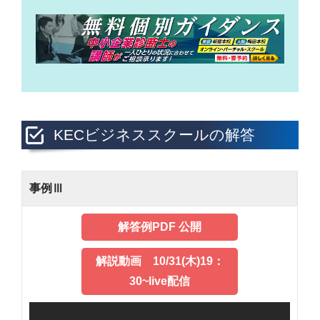
KECビジネススクールの解答
事例Ⅲ
解答例PDF 公開
解説動画 10/31(木)19：
30~live配信