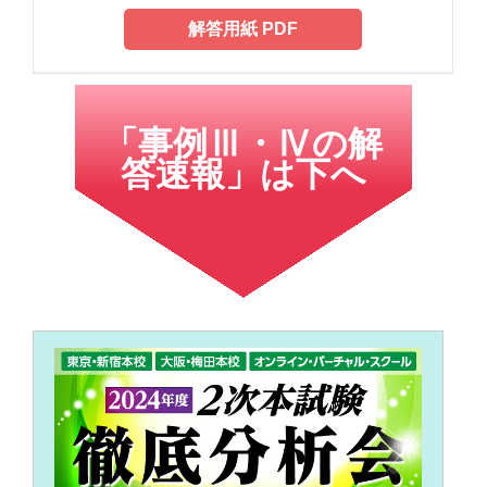
解答用紙 PDF
「事例Ⅲ・Ⅳの解
答速報」は下へ